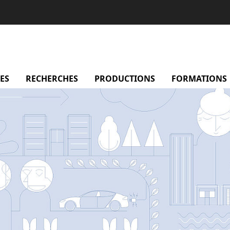
sentation
ES
menu Membres
RECHERCHES
menu Recherches
PRODUCTIONS
menu Productio
FORMATIONS