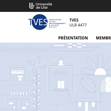
Aller
Cookies management panel
au
contenu
TVES
ULR 4477
PRÉSENTATION
menu Pré
MEMBR