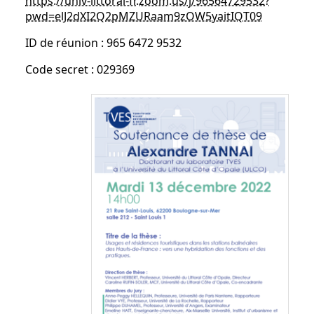
https://univ-littoral-fr.zoom.us/j/96564729532?
pwd=elJ2dXI2Q2pMZURaam9zOW5yaitIQT09
ID de réunion : 965 6472 9532
Code secret : 029369