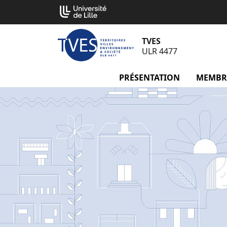
Aller
Cookies management panel
au
contenu
TVES
ULR 4477
PRÉSENTATION
menu Pré
MEMBR