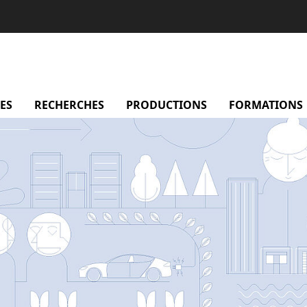
sentation
ES
menu Membres
RECHERCHES
menu Recherches
PRODUCTIONS
menu Productio
FORMATIONS