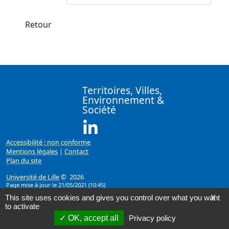
Retour
Territoires, Villes,
Environnement &
Société
Linkedin ( Nouvelle fenêtre)
Accessibilité : non conforme
Mentions légales
|
Contact
Plan du site
Université de Lille
© 2026
Page mise à jour le 21/05/2021 (10:45)
This site uses cookies and gives you control over what you want
X
to activate
OK, accept all
Privacy policy