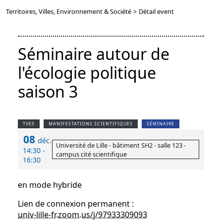
Territoires, Villes, Environnement & Société
>
Détail event
Séminaire autour de
l'écologie politique
saison 3
TVES
MANIFESTATIONS SCIENTIFIQUES
SÉMINAIRE
08
déc.
Université de Lille - bâtiment SH2 - salle 123 -
14:30 -
campus cité scientifique
16:30
en mode hybride
Lien de connexion permanent :
univ-lille-fr.zoom.us/j/97933309093