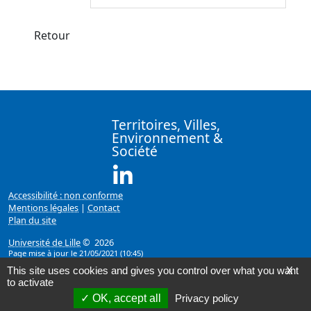
Retour
Territoires, Villes,
Environnement &
Société
Linkedin ( Nouvelle fenêtre)
Accessibilité : non conforme
Mentions légales
|
Contact
Plan du site
Université de Lille
© 2026
Page mise à jour le 21/05/2021 (10:45)
This site uses cookies and gives you control over what you want
X
to activate
OK, accept all
Privacy policy