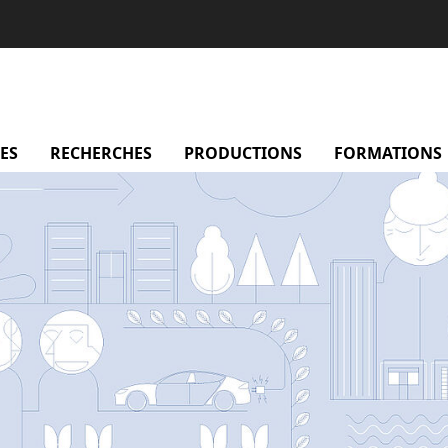
sentation
ES
menu Membres
RECHERCHES
menu Recherches
PRODUCTIONS
menu Productio
FORMATIONS