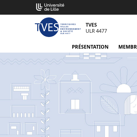
Aller
Cookies management panel
au
contenu
TVES
ULR 4477
PRÉSENTATION
menu Pré
MEMBR