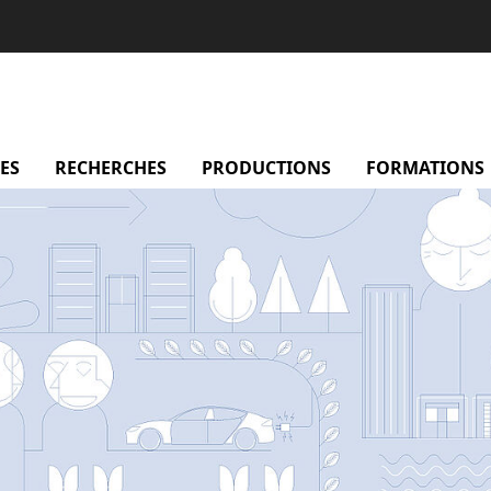
sentation
ES
menu Membres
RECHERCHES
menu Recherches
PRODUCTIONS
menu Productio
FORMATIONS