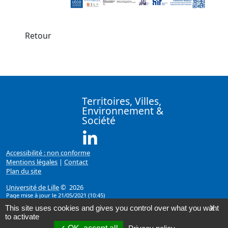
Retour
Territoires, Villes,
Environnement &
Société
Linkedin ( Nouvelle fenêtre)
Accessibilité : non conforme
Mentions légales
|
Contact
Plan du site
Université de Lille
© 2026
Page mise à jour le 21/05/2021 (10:45)
This site uses cookies and gives you control over what you want
X
to activate