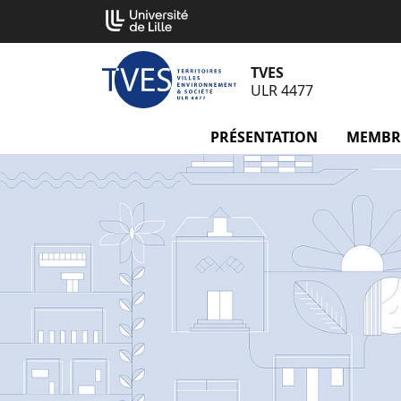
Aller
Cookies management panel
au
contenu
TVES
ULR 4477
PRÉSENTATION
menu Pré
MEMBR