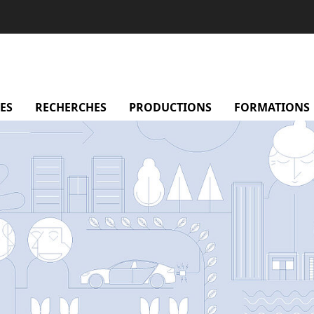
sentation
ES
menu Membres
RECHERCHES
menu Recherches
PRODUCTIONS
menu Productio
FORMATIONS