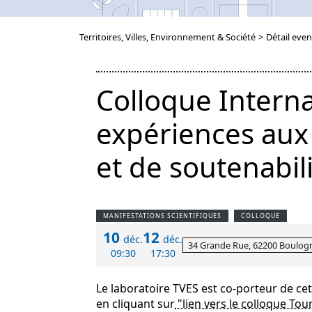
Territoires, Villes, Environnement & Société
>
Détail even
Colloque Interna
expériences aux
et de soutenabili
MANIFESTATIONS SCIENTIFIQUES
COLLOQUE
10
12
déc.
déc.
34 Grande Rue, 62200 Boulogn
09:30
17:30
Le laboratoire TVES est co-porteur de ce
en cliquant sur
"lien vers le colloque Tou