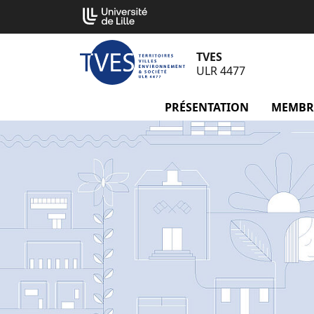
Aller
Cookies management panel
au
contenu
TVES
ULR 4477
PRÉSENTATION
menu Pré
MEMBR