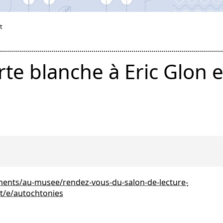
t
te blanche à Eric Glon e
ments/au-musee/rendez-vous-du-salon-de-lecture-
t/e/autochtonies