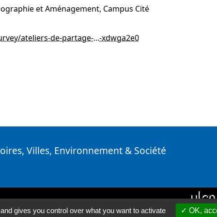
 Géographie et Aménagement, Campus Cité
survey/ateliers-de-partage-...-xdwga2e0
toires, Villes, Environnement & Société
nkedin ( Nouvelle fenêtre)
 and gives you control over what you want to activate
OK, acce