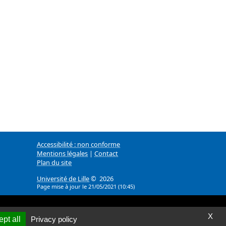
Accessibilité : non conforme
Mentions légales
|
Contact
Plan du site
Université de Lille
© 2026
Page mise à jour le 21/05/2021 (10:45)
X
pt all
Privacy policy