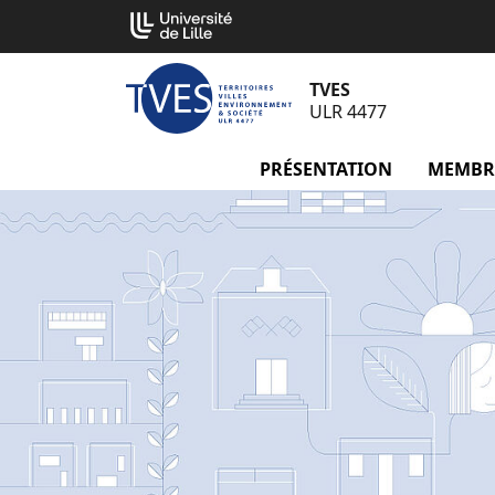
Aller
Cookies management panel
au
contenu
TVES
ULR 4477
PRÉSENTATION
menu Pré
MEMBR