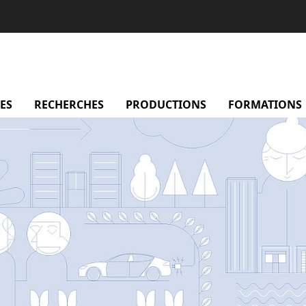
sentation
ES
menu Membres
RECHERCHES
menu Recherches
PRODUCTIONS
menu Productio
FORMATIONS